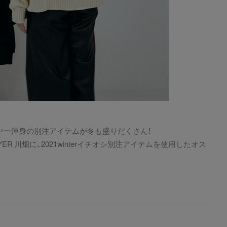
ヤー渾身の別注アイテムが冬も盛りだくさん！
ER 川畑に、2021winterイチオシ別注アイテムを使用したオス