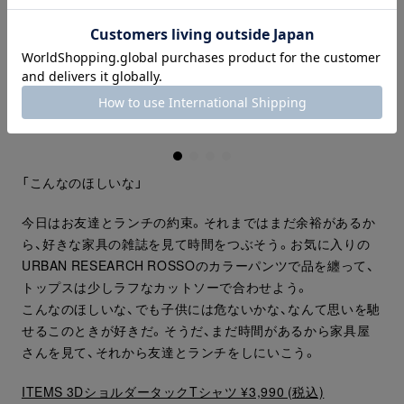
「こんなのほしいな」
今日はお友達とランチの約束。それまではまだ余裕があるか
ら、好きな家具の雑誌を見て時間をつぶそう。お気に入りの
URBAN RESEARCH ROSSOのカラーパンツで品を纏って、
トップスは少しラフなカットソーで合わせよう。
こんなのほしいな、でも子供には危ないかな、なんて思いを馳
せるこのときが好きだ。そうだ、まだ時間があるから家具屋
さんを見て、それから友達とランチをしにいこう。
ITEMS 3DショルダータックTシャツ ¥3,990 (税込)