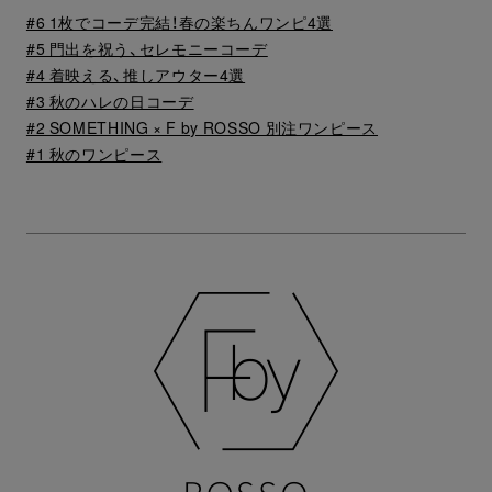
#6 1枚でコーデ完結！春の楽ちんワンピ4選
#5 門出を祝う、セレモニーコーデ
#4 着映える、推しアウター4選
#3 秋のハレの日コーデ
#2 SOMETHING × F by ROSSO 別注ワンピース
#1 秋のワンピース