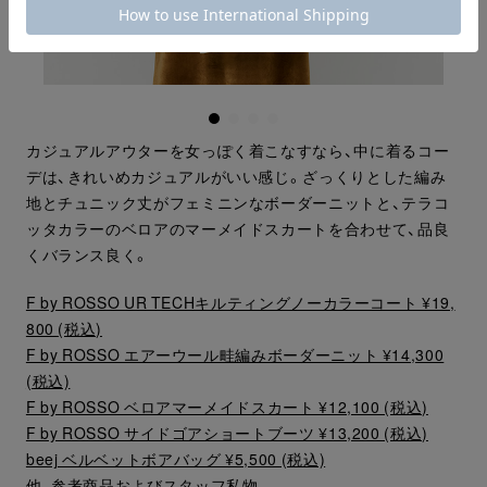
カジュアルアウターを女っぽく着こなすなら、中に着るコー
デは、きれいめカジュアルがいい感じ。ざっくりとした編み
地とチュニック丈がフェミニンなボーダーニットと、テラコ
ッタカラーのベロアのマーメイドスカートを合わせて、品良
くバランス良く。
F by ROSSO UR TECHキルティングノーカラーコート ¥19,
800 (税込)
F by ROSSO エアーウール畦編みボーダーニット ¥14,300
(税込)
F by ROSSO ベロアマーメイドスカート ¥12,100 (税込)
F by ROSSO サイドゴアショートブーツ ¥13,200 (税込)
beej ベルベットボアバッグ ¥5,500 (税込)
他、参考商品およびスタッフ私物