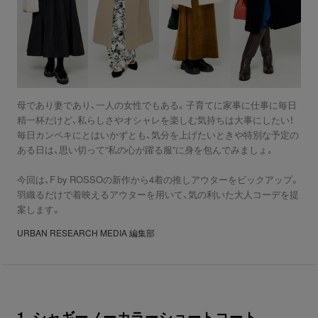
母であり妻であり、一人の女性でもある。子育てに家事に仕事に毎日
精一杯だけど、私らしさやオシャレを楽しむ気持ちは大事にしたい！
毎日カンペキにとはいかずとも、気分を上げたいときや特別な予定の
ある日は、思い切って“私の心が躍る服”に身を包んでみましょ。
今回は、F by ROSSOの新作から4着の推しアウターをピックアップ。
羽織るだけで着映えるアウターを用いて、気の利いた大人コーデを提
案します。
URBAN RESEARCH MEDIA 編集部
1. シャギーノーカラーショートコート