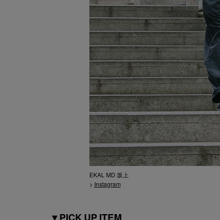
EKAL MD 坂上
>
Instagram
▼PICK UP ITEM