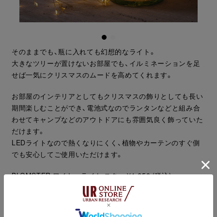
そのままでも、瓶に入れても幻想的なライト。
大きなツリーが置けないお部屋でも、イルミネーションを足
せば一気にクリスマスのムードを高めてくれます。
お部屋のインテリアとしてもクリスマスの飾りとしても長い
期間楽しむことができ、電池式なのでランタンなどと組み合
わせてキャンプなどのアウトドアにも雰囲気良く飾っていた
だけます。
LEDライトなので熱くなりにくく、植物やカーテンのすぐ側
でも安心してご使用いただけます。
BLOMSTER ワイヤーライト スター ¥1,650 (税込)
BLOMSTER ワイヤーライト ボール ¥2,200 (税込)