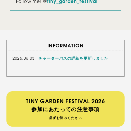
Follow me! @
tiny_garden_festival
INFORMATION
本年は終了いたしました。ご来場いただき
2026.06.03
チャーターバスの詳細を更新しました
TINY GARDEN FESTIVAL 6月7日(日) 閉場時
マイボトルを持って熱中症対策を！
メリーたんと一緒に大抽選会！
衣類回収を行います
ステージのタイムテーブルを発表！
エリアマップを公開！
【SPECIAL CONTENTS】情報更新!!
TINY GARDEN FESTIVAL 2026 OFFICIAL
送迎バスの情報を更新しました
提携施設チケット付き宿泊プランを更新しま
TINY GARDEN FESTIVAL 2026 OFFICIAL
フェスファッションにお悩みの方におすすめ！
【SPECIAL CONTENTS】情報更新!!
【WORKSHOP】情報更新!!
提携施設チケット付き宿泊プラン販売開始！
【LIVE】第2弾 出演者発表！
【SPECIAL CONTENTS】情報更新!!
【WORKSHOP】情報更新!!
3月7日(土) 12:00より各種チケット販売開始
【LIVE】第1弾 折坂悠太さんの出演が決定！
間変更のお知らせ
GOODS 第2弾発売！
した
GOODS 第1弾発売！
OUTFIT IDEAS FOR 3SCENE URBAN OUTDOOR
ありがとうございました！
ESSENTIALS
TINY GARDEN FESTIVAL 2026
参加にあたっての注意事項
必ずお読みください