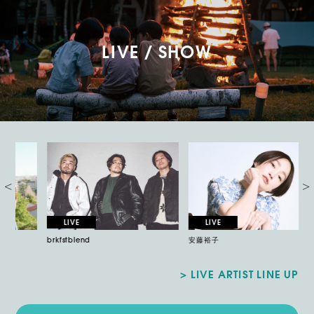
LIVE / SHOW
brkfstblend
安藤裕子
折
LIVE ARTIST LINE UP