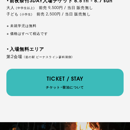
・前夜祭付3DAY入場チケット 6.5 fri - 6.7 sun
大人
前売 9,500円 / 当日 販売無し
(中学生以上)
子ども
前売 2,500円 / 当日 販売無し
(小学生)
未就学児は無料
価格はすべて税込です
・入場無料エリア
第2会場
（道の駅 ビーナスライン蓼科湖側）
TICKET / STAY
チケット・宿泊について