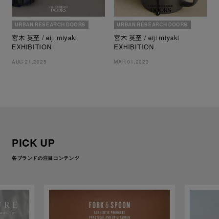
URBAN RESEARCH DOORS
URBAN RESEARCH DOORS
宮木 英至 / eiji miyaki
宮木 英至 / eiji miyaki
EXHIBITION
EXHIBITION
AUG 21,2025
MAR 01,2023
PICK UP
各ブランドの注目コンテンツ