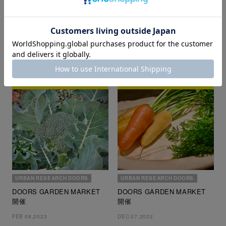
APR 04,2023
高松
APR 19,2023
URBAN RESEARCH DOORS
URBAN RESEARCH DOORS
DOORS GARDEN MARKET
DOORS GARDEN MARKET
開催
開催
FEB 08,2023
DEC 07,2022