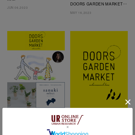
DOORS GARDEN MARKET at
JUN 06,2023
EXPOCITY
MAY 16,2023
URBAN RESEARCH DOORS
URBAN RESEARCH DOORS
URBAN RESEARCH DOORS
DOORS GARDEN MARKET
20th EVENT
開催
DOORS GARDEN MARKET at