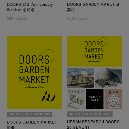
DOORS 20th Anniversary
DOORS GARDEN MARET at
Week at 南船場
高松
SEP 13,2023
AUG 30,2023
URBAN RESEARCH DOORS
URBAN RESEARCH DOORS
+1
URBAN RESEARCH DOORS
DOORS GARDEN MARKET
20th EVENT
開催