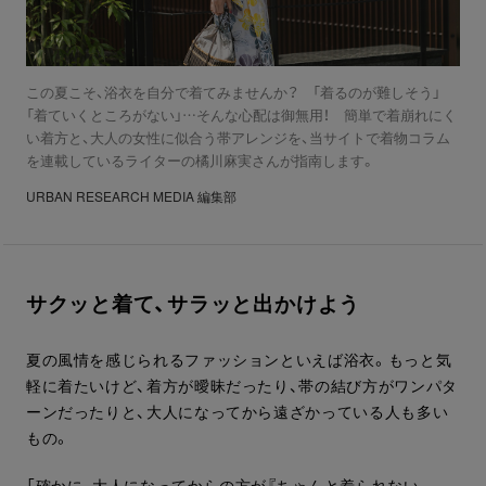
この夏こそ、浴衣を自分で着てみませんか？ 「着るのが難しそう」
「着ていくところがない」…そんな心配は御無用！ 簡単で着崩れにく
い着方と、大人の女性に似合う帯アレンジを、当サイトで着物コラム
を連載しているライターの橘川麻実さんが指南します。
URBAN RESEARCH MEDIA 編集部
サクッと着て、サラッと出かけよう
夏の風情を感じられるファッションといえば浴衣。もっと気
軽に着たいけど、着方が曖昧だったり、帯の結び方がワンパタ
ーンだったりと、大人になってから遠ざかっている人も多い
もの。
「確かに、大人になってからの方が『ちゃんと着られない