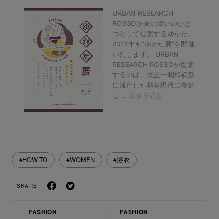
#HOW TO
#WOMEN
#浴衣
SHARE
FASHION
FASHION