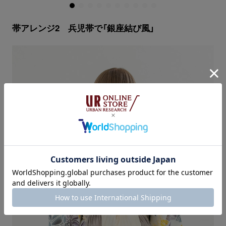
帯アレンジ2 兵児帯で「銀座結び風」