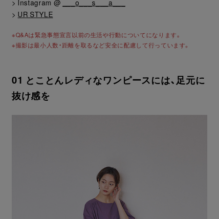
> Instagram @
___o___s___a___
>
UR STYLE
※Q&Aは緊急事態宣言以前の生活や行動についてになります。
※撮影は最小人数・距離を取るなど安全に配慮して行っています。
01 とことんレディなワンピースには、足元に
抜け感を