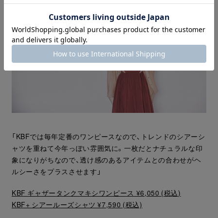
「KBFでは毎年定番のワンピースなので、トレンドのシアーシ
ャツを重ねて今年っぽい雰囲気に。一枚だとナチュラルな印
象になりがちなので、透け感のあるアイテムとの合わせがヘ
ルシーさをプラスさせます」
KBF ギャザータンクマキシワンピース ¥6,050 (税込)
KBF+ シアールーズシャツ ¥7,590 (税込)