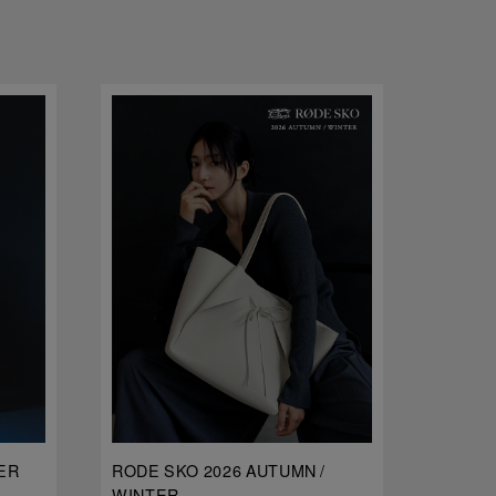
ER
RODE SKO 2026 AUTUMN /
dDdDdD
WINTER