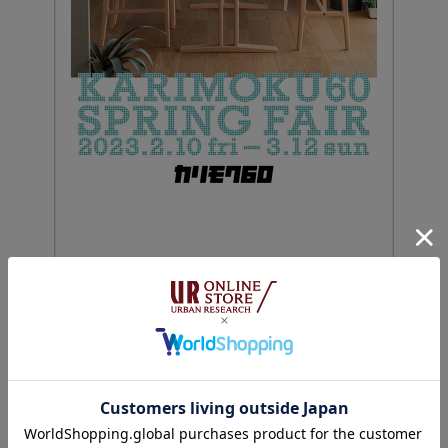
URBAN RESEARCH DOORS
+1
カリモク60 Spring Fair 2023
FEB 08,2023