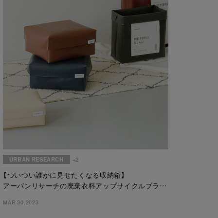
URBAN RESEARCH
+2
【ついつい誰かに見せたくなる収納箱】
アーバンリサーチの廃棄衣料アップサイクルブラン
ド「commpost」より、待望の蓋付き収納箱
MAR 30,2023
「MULTIPURPOSE BOX」が登場