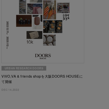
URBAN RESEARCH DOORS
ViVO,VA & friends shopを大阪DOORS HOUSEに
て開催
DEC 14,2022