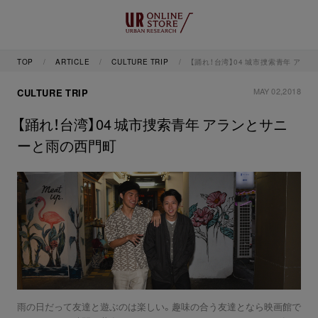
TOP
ARTICLE
CULTURE TRIP
【踊れ！台湾】04 城市捜索青年 ア
MAY 02,2018
CULTURE TRIP
【踊れ！台湾】04 城市捜索青年 アランとサニ
ーと雨の西門町
雨の日だって友達と遊ぶのは楽しい。趣味の合う友達となら映画館で