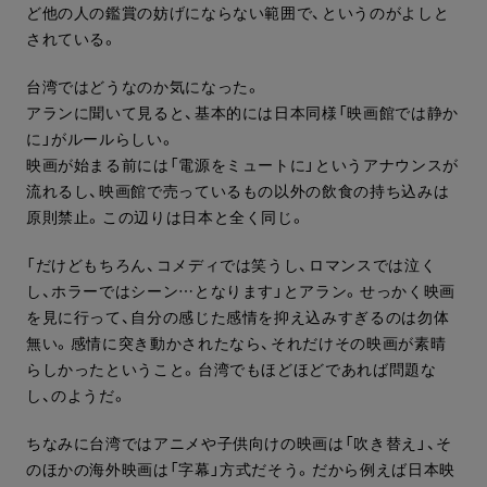
ど他の人の鑑賞の妨げにならない範囲で、というのがよしと
されている。
台湾ではどうなのか気になった。
アランに聞いて見ると、基本的には日本同様「映画館では静か
に」がルールらしい。
映画が始まる前には「電源をミュートに」というアナウンスが
流れるし、映画館で売っているもの以外の飲食の持ち込みは
原則禁止。この辺りは日本と全く同じ。
「だけどもちろん、コメディでは笑うし、ロマンスでは泣く
し、ホラーではシーン…となります」とアラン。せっかく映画
を見に行って、自分の感じた感情を抑え込みすぎるのは勿体
無い。感情に突き動かされたなら、それだけその映画が素晴
らしかったということ。台湾でもほどほどであれば問題な
し、のようだ。
ちなみに台湾ではアニメや子供向けの映画は「吹き替え」、そ
のほかの海外映画は「字幕」方式だそう。だから例えば日本映