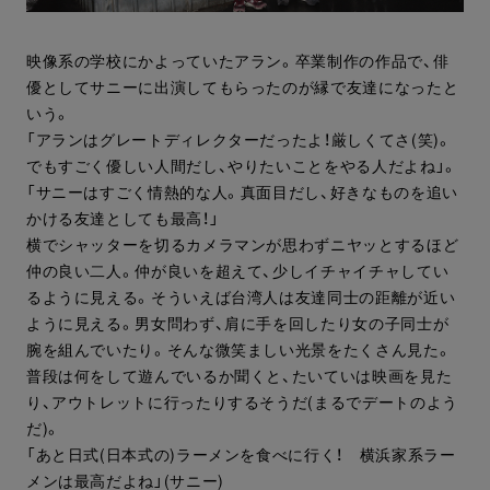
映像系の学校にかよっていたアラン。卒業制作の作品で、俳
優としてサニーに出演してもらったのが縁で友達になったと
いう。
「アランはグレートディレクターだったよ！厳しくてさ(笑)。
でもすごく優しい人間だし、やりたいことをやる人だよね」。
「サニーはすごく情熱的な人。真面目だし、好きなものを追い
かける友達としても最高！」
横でシャッターを切るカメラマンが思わずニヤッとするほど
仲の良い二人。仲が良いを超えて、少しイチャイチャしてい
るように見える。そういえば台湾人は友達同士の距離が近い
ように見える。男女問わず、肩に手を回したり女の子同士が
腕を組んでいたり。そんな微笑ましい光景をたくさん見た。
普段は何をして遊んでいるか聞くと、たいていは映画を見た
り、アウトレットに行ったりするそうだ(まるでデートのよう
だ)。
「あと日式(日本式の)ラーメンを食べに行く！ 横浜家系ラー
メンは最高だよね」(サニー)