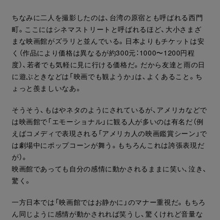
ちなみに二人を撮影したのは、台湾の原宿とも呼ばれる西門
町。ここにはシネマストリートと呼ばれるほど、大小さまざ
まな映画館がズラリと並んでいる。日本よりもチケットは安
く（作品により価格は異なるが約300元：1000〜1200円程
度）、若者でも気軽に見に行ける価格だ。だから友達と雨の日
に遊ぶときなどは「映画でも観ようか」は、よくあること。ち
ょっと羨ましいなあ。
そうそう、もはやネタのようにされているが、アメリカなどで
は映画館で「エモーショナル」に観る人が多いのは有名だ（例
えばコメディで表現される「アメリカ人の映画鑑賞シーン」で
は劇場中にポップコーンが舞う。もちろんこれは誇張表現だ
が）。
映画館であっても自分の感情に動かされるままに笑い、泣き、
驚く。
一方日本では「映画館ではお静かに」のマナー重視だ。もちろ
ん同じように感情が動かされれば笑うし、驚くけれど音量な