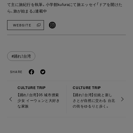
て主に旅紀行を執筆。小学館kufuraにて旅エッセイ「ドアを開けた
ら、旅が始まる」連載中
WEBSITE
#踊れ！台湾
SHARE
CULTURE TRIP
CULTURE TRIP
【踊れ！台湾】05 城市捜索
【踊れ！台湾】伝統と新し
少女 イーウェンと大好き
さとが自然に交わる 台北
な家族
の街をゆるりと歩く。