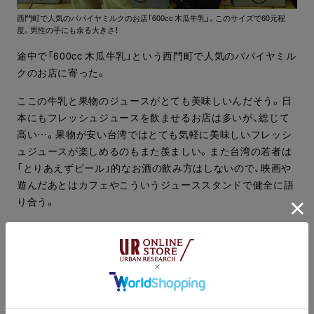
西門町で人気のパパイヤミルクのお店「600cc 木瓜牛乳」。このサイズで60元程
度。男性の手にも余る大きさ！
途中で「600cc 木瓜牛乳」という西門町で人気のパパイヤミル
クのお店に寄った。
ここの牛乳と果物のジュースがとても美味しいんだそう。日
本にもフレッシュジュースを飲ませるお店は多いが、総じて
高い…。果物が安い台湾ではとても気軽に美味しいフレッシ
ュジュースが楽しめるのもまた羨ましい。また台湾の若者は
「とりあえずビール」的なお酒の飲み方はしないので、映画や
遊んだあとはカフェやこういうジューススタンドで健全に語
り合う。
ちなみにアランは苺ミルク、サニーはパンプキンミルクをオ
ーダー。
確かに牛乳の味が濃くて美味しい。パンプキンはまるでかぼ
ちゃスープのようにコクがあり、これ1つで食事になりそうな
ボリュームだった。