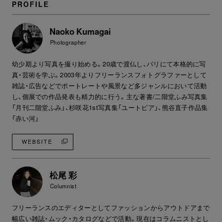
PROFILE
Naoko Kumagai
Photographer
幼少期より写真を撮り始める。20歳で渡仏し、パリにて本格的に写
真・芸術を学ぶ。2003年よりフリーランスフォトグラファーとして
雑誌・広告などでポートレートや風景など多ジャンルにおいて活動
し、個展での作品発表も精力的に行う。主な著書/二階堂ふみ写真集
「月刊二階堂ふみ」、杉咲花1st写真集「ユートピア」、熊谷直子作品集
「赤い河」
WEBSITE
松尾 彩
Columnist
フリーランスのエディターとしてファッションからアウトドアまで
幅広い雑誌・ムック・カタログなどで活動。現在はコラムニストとし