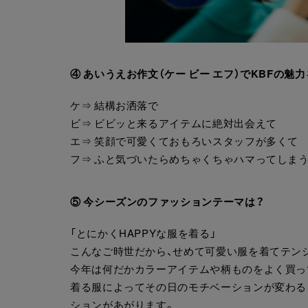
④ あいうえお作文（ケー ビー エフ）でKBFの魅力
ケ⇒ 結構お洒落で
ビ⇒ ビビッと来るアイテムに絶対出会えて
エ⇒ 笑顔で可愛くておもろいスタッフが多くて
フ⇒ ふと気づいたらめちゃくちゃハマってしまう
⑤ 今シーズンのファッションテーマは？
「とにかくHAPPYな服を着る」
こんなご時世だから、せめて可愛い服を着てテン
今年は何だかカラーアイテムや柄ものをよく買っ
着る服によってその日のモチベーションが変わる
ションがあがります。