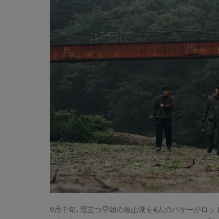
9月中旬、霞立つ早朝の亀山湖を4人のバサーがロッ