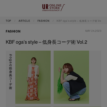
TOP
ARTICLE
FASHION
KBF oga’s style – 低身長コーデ術 Vol.2
MAY 24,2023
FASHION
KBF oga’s style – 低身長コーデ術 Vol.2