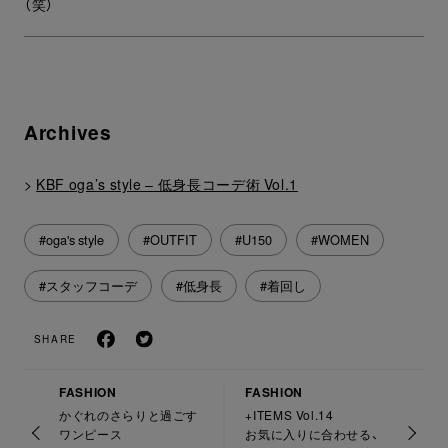
（笑）
Archives
>
KBF oga’s style – 低身長コーデ術 Vol.1
#oga's style
#OUTFIT
#U150
#WOMEN
#スタッフコーデ
#低身長
#着回し
SHARE
FASHION
FASHION
かぐれのさらりと過ごす
+ITEMS Vol.14
ワンピース
お気に入りに合わせる、