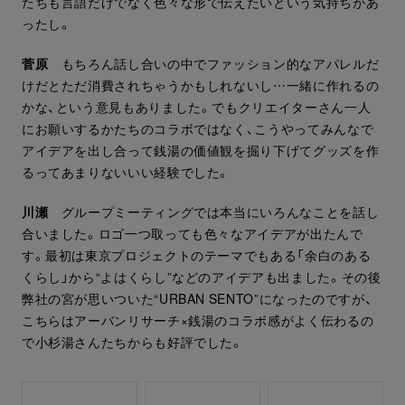
たちも言語だけでなく色々な形で伝えたいという気持ちがあ
ったし。
菅原
もちろん話し合いの中でファッション的なアパレルだ
けだとただ消費されちゃうかもしれないし…一緒に作れるの
かな、という意見もありました。でもクリエイターさん一人
にお願いするかたちのコラボではなく、こうやってみんなで
アイデアを出し合って銭湯の価値観を掘り下げてグッズを作
るってあまりないいい経験でした。
川瀬
グループミーティングでは本当にいろんなことを話し
合いました。ロゴ一つ取っても色々なアイデアが出たんで
す。最初は東京プロジェクトのテーマでもある「余白のある
くらし」から“よはくらし”などのアイデアも出ました。その後
弊社の宮が思いついた“URBAN SENTO”になったのですが、
こちらはアーバンリサーチ×銭湯のコラボ感がよく伝わるの
で小杉湯さんたちからも好評でした。