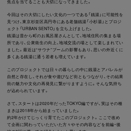
焦点を当てることも大切になってきました。
今回はその大切にしたい文化の一つである「銭湯」に可能性を
見つけ、東京杉並区高円寺にある老舗銭湯「小杉湯」とプロジ
ェクト「URBAN SENTO」を立ち上げました。
銭湯は昔から町のお風呂屋さんとして、地域住民の集まる場
所であり、公衆衛生の向上、地域交流の場として楽しまれてい
ました。最近は“サウナ”ブームの影響もあり、思いの外近くに
多くある銭湯に通う若者も増えています。
このプロジェクトでは日々の暮らしの中に銭湯とアパレルが
自然と存在し、それが食や遊びなど街ともつながり、その結果
街の魅力や文化の再発見に繋がりますように。そんな気持ち
が込められています。
さて、スタートは2020年だったTOKYO編ですが、実はその種
まきは2018年から始まっていました。
約2年かけてじっくり育てたこのプロジェクト。ここで改め
て企画に関わっていただいた方々やその内容などを前編・後