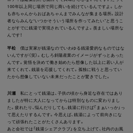
100年以上同じ場所で同じ商いを続けているんですよ。しか
も赤ちゃんからおばあちゃんまでみんなが集まる場所。設計
者ならみんな“いつかそういう場所を作ってみたい”と思うこ
とがすでに銭湯で実現されているんですよ。羨ましい場所な
んです！
平松
僕は実家が銭湯なのでいわゆる銭湯愛的なものではな
いんですが（笑）。むしろ斜陽産業のイメージがずっとあった
んです。覚悟を決めて働き始めたら想像した以上に若い人が
来てくれて、銭湯を応援してくれて。孤独に戦うと思ってい
たから想像していない未来だったことが驚きでした。
川瀬
私にとって銭湯は、子供の頃から身近な存在ではあり
ましたが特に大人になってからは特別なものに変わりまし
た。疲れたり、悩んだりしても、銭湯に行けば「まぁいっか」っ
て思えたりするんです。今思えば、銭湯によって前向きにな
って頑張れたことがたくさんあります。
あと会社では「銭湯シェアクラブ」を立ち上げて、社内のお風