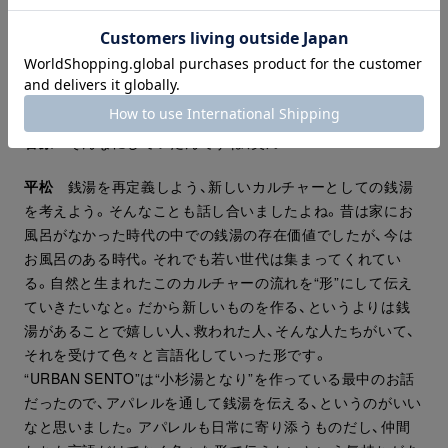
菅原
そんなにしていたんですね（笑）。
平松
銭湯を再定義しよう、新しいカルチャーとしての銭湯
を考えよう。そんなことも話し合いましたよね。昔は家にお
風呂がなかった時代の中での銭湯の存在価値でしたが、今は
お風呂のある時代。それでも若い世代は集まってくれてい
る。自然と生まれたこのカルチャーの流れを“形”にして伝え
ていきたいなと。だから新しいものを作る、というよりは銭
湯があることで嬉しい人、救われた人、そんな人たちがいて、
それを受けて色々と言語化していった形です。
“URBAN SENTO”は“小杉湯となり”を作っている最中のお話
だったので、アパレルを通して銭湯を伝える、というのがいい
なと思いました。アパレルも日常に寄り添うものだし、仲間