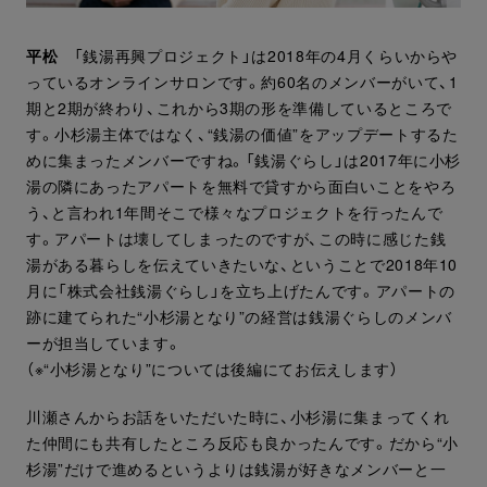
平松
「銭湯再興プロジェクト」は2018年の4月くらいからや
っているオンラインサロンです。約60名のメンバーがいて、1
期と2期が終わり、これから3期の形を準備しているところで
す。小杉湯主体ではなく、“銭湯の価値”をアップデートするた
めに集まったメンバーですね。「銭湯ぐらし」は2017年に小杉
湯の隣にあったアパートを無料で貸すから面白いことをやろ
う、と言われ1年間そこで様々なプロジェクトを行ったんで
す。アパートは壊してしまったのですが、この時に感じた銭
湯がある暮らしを伝えていきたいな、ということで2018年10
月に「株式会社銭湯ぐらし」を立ち上げたんです。アパートの
跡に建てられた“小杉湯となり”の経営は銭湯ぐらしのメンバ
ーが担当しています。
（※“小杉湯となり”については後編にてお伝えします）
川瀬さんからお話をいただいた時に、小杉湯に集まってくれ
た仲間にも共有したところ反応も良かったんです。だから“小
杉湯”だけで進めるというよりは銭湯が好きなメンバーと一