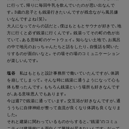
に行って、帰りに毎回牛乳を飲んでいたのが思い出なんで
す。3歳の息子とも銭湯行きたいんですが残念ながら風呂嫌
いなんですよね（笑）。
大人になってからの話だと、僕はもともとサウナが好きで、地
方に行くと必ず銭湯に行くんです。銭湯ってその町の色が出
ていて、ある意味町のゲートウェイ。知らない土地で、お風呂
の中で地元のおっちゃんたちと話をしたり、自慢話を聞いた
りするのが面白いなと。その場その場のコミュニケーション
が楽しいんです。
塩谷
私はもともと設計事務所で働いていたんですが、体調
を崩してしまって。そんな時に銭湯に通うようになって心も
体も整ったんです。もちろん銭湯という場所も好きなんです
が、ある意味恩人でもあります。
今は週7で銭湯に通っています。交互浴が好きなんですが、通
ううちに自律神経が整って血流が良くなり体調も良くなりま
した。
それと建築に関わっているものからすると、“銭湯”のコミュ
ニティは建築的にも面白くて興味が尽きないんです。だって