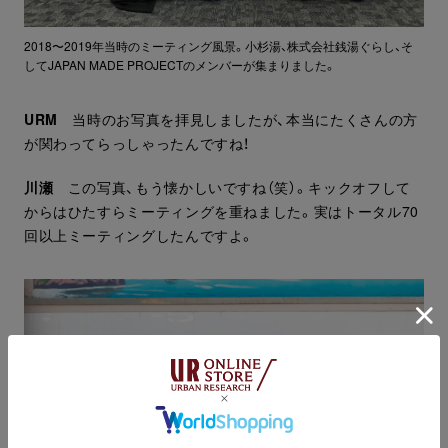
2018〜2019年当時のミーティング風景。小杉湯、株式会社銭湯ぐらし、そ
してJAPAN MADE PROJECTのメンバーが集まりました。
URM
当時のお写真を拝見しましたが、本当にたくさんの方
が関わってらっしゃったんですね！
川瀬
この写真、もう懐かしいですね（笑）。キックオフして
からはひたすらミーティングを重ねました。実はトータル70
回以上ミーティングしたんですよ。