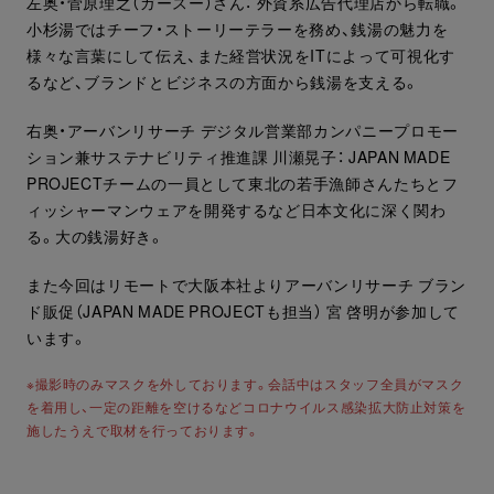
左奥・菅原理之（ガースー）さん： 外資系広告代理店から転職。
小杉湯ではチーフ・ストーリーテラーを務め、銭湯の魅力を
様々な言葉にして伝え、また経営状況をITによって可視化す
るなど、ブランドとビジネスの方面から銭湯を支える。
右奥・アーバンリサーチ デジタル営業部カンパニープロモー
ション兼サステナビリティ推進課 川瀬晃子： JAPAN MADE
PROJECTチームの一員として東北の若手漁師さんたちとフ
ィッシャーマンウェアを開発するなど日本文化に深く関わ
る。大の銭湯好き。
また今回はリモートで大阪本社よりアーバンリサーチ ブラン
ド販促（JAPAN MADE PROJECTも担当） 宮 啓明が参加して
います。
※撮影時のみマスクを外しております。会話中はスタッフ全員がマスク
を着用し、一定の距離を空けるなどコロナウイルス感染拡大防止対策を
施したうえで取材を行っております。