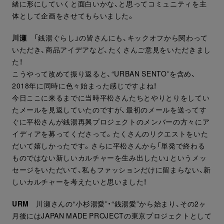
緒に形にしていくと面白いかな、と思ってコミュニティを主
体として企画をさせてもらいました。
川瀬
「銭湯ぐらし」の皆さんにも、キックオフから関わって
いただき、商品アイデアなど、たくさんご意見をいただきまし
た！
こうやって改めて振り返ると、“URBAN SENTO”を含め、
2018年に同時に色々始まった感じですよね！
今日ここに来るまでに当時平松さんたちとやりとりをしてい
たメールを見返していたのですが、最初のメールを送ってす
ぐに平松さんが銭湯再興プロジェクトのメンバーの方々にア
イディアを募ってくださって。たくさんのリクエストをいた
だいて嬉しかったです。さらに平松さんから「単発で終わる
ものではない新しいカルチャーを生み出したい」というメッ
セージをいただいて、私もファッションだけに留まらない、新
しいカルチャーを考えたいと思いました！
URM
川瀬さんの“小杉湯愛”・“銭湯愛”から始まり、その2ヶ
月後にはJAPAN MADE PROJECTの東京プロジェクトとして