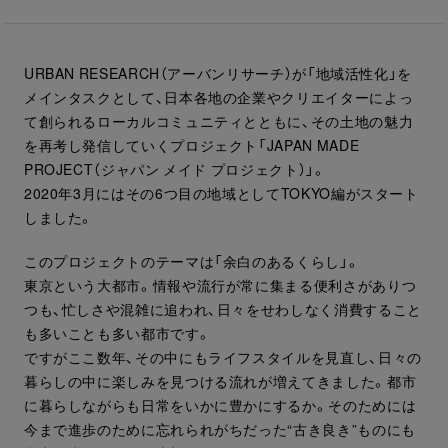
URBAN RESEARCH（アーバンリサーチ）が「地域活性化」を
メインタスクとして、日本各地の企業やクリエイターによっ
て創られるローカルコミュニティとともに、その土地の魅力
を再考し発信していくプロジェクト「JAPAN MADE
PROJECT（ジャパン メイド プロジェクト）」。
2020年3月にはその6つ目の地域としてTOKYO編がスタート
しました。
このプロジェクトのテーマは「余白のあるくらし」。
東京という大都市。情報や流行が常に集まる便利さがありつ
つも、忙しさや混雑に追われ、日々をせわしなく消費すること
も多いことも多い都市です。
ですがここ数年、その中にもライフスタイルを見直し、日々の
暮らしの中に楽しみを見つける流れが増えてきました。都市
に暮らしながらも日常をいかに豊かにするか。そのためには
今まで進歩のために忘れられがちだった“古き良き”ものにも