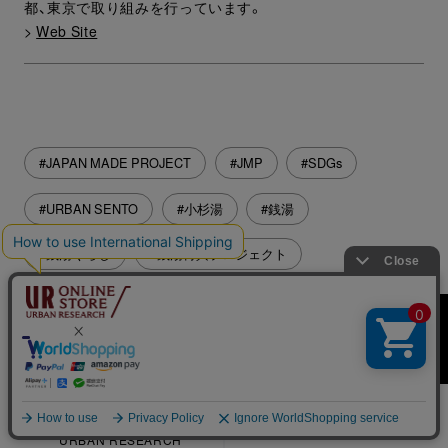
都、東京で取り組みを行っています。
>
Web Site
#JAPAN MADE PROJECT
#JMP
#SDGs
#URBAN SENTO
#小杉湯
#銭湯
#銭湯ぐらし
#銭湯再興プロジェクト
SHARE
BRAND
FASHION
LIFE STYLE&BEAUTY
NEXUSVII. ×
湯ったり「余白のあるく
GREGORY
らし」 URBAN SENTO＜
EXCLUSIVELY FOR
後編＞
URBAN RESEARCH