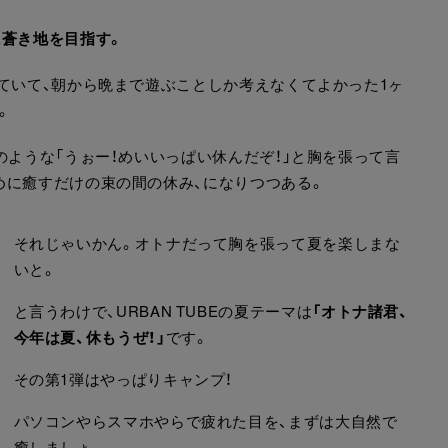
に蒼き地を目指す。
ていて、朝から晩まで遊ぶことしか考えなくてよかった1ヶ
。
のような「うぉー！めいいっぱい休んだぞ！」と胸を張って言
めに癒すだけの束の間の休み、になりつつある。
それじゃいかん。オトナだって胸を張って夏を楽しまな
いと。
と言うわけで、URBAN TUBEの夏テーマは
「オトナ諸君、
今年は夏、休もうぜ！」
です。
その第1弾はやっぱりキャンプ！
パソコンやらスマホやらで疲れた目を、まずは大自然で
癒しましょ。