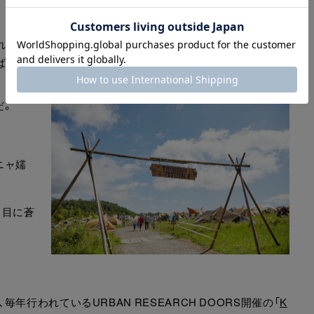
れが「本番前のワクワク」につながる。
ばその分もプラスして夏休み気分を味わえるってこと！
だ。
ニャ嬬
も目に蒼
行われているURBAN RESEARCH DOORS開催の「
K