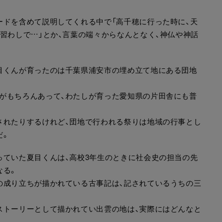
ードを含めて説明してくれる中で「高千穂に行った時に、天
習わしで…」とか、言葉の端々からなんとなく、神仏や神話
目くんが育ったのは千葉県浦安市の埋め立て地にある団地
がもちろんあって、わたしが育った愛知県の片田舎にも普
されたりするけれど、団地で行われる祭りは地域の行事とし
だ。
っていた夏目くんは、高校3年生のときに社会史の担当の先
なる。
の成り立ちが描かれている古事記は、記されているうちの三
ストーリーとして描かれてい出雲の地は、実際にはどんなと