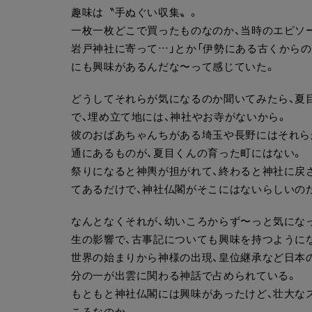
趣味は〝手ぬぐい収集〟。
一枚一枚どこで買ったものなのか、当時のエピソ
岩戸神社に寄って…」とか「伊勢にある古くからの
にも興味があるんだな〜って感じていた。
どうしてそれらが気になるのか聞いてみたら、夏
で、埋め立て地には、神社やお寺がないから。
彼のおばあちゃんちがある埼玉や長野にはそれら
通にあるものが、夏目くんの育った町にはない。
祭りになると神輿が担がれて、終わると神社に戻
てあるだけで、神社仏閣がそこにはないらしいの
なんとなくそれが、幼いころからず〜っと気にな
生の影響で、古事記についても興味を持つように
世界の始まりから神様の出現、皇位継承など日本
分の一が出雲に関わる神話で占められている。
もともと神社仏閣には興味があったけど、壮大な
ころなのか。