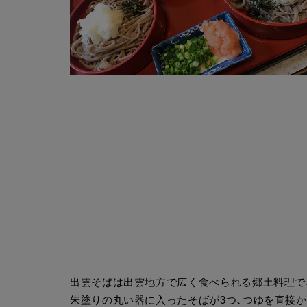
出雲そばは出雲地方で広く食べられる郷土料理で
朱塗りの丸い器に入ったそばが3つ、つゆを直接か