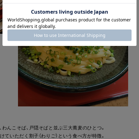
、わんこそば、戸隠そばと並ぶ三大蕎麦のひとつ。
けていただく割子（わりご）という食べ方が特徴。