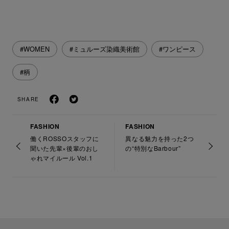
#WOMEN
#ミュルーズ染織美術館
#ワンピース
#柄
SHARE
FASHION
FASHION
働くROSSOスタッフに
異なる魅力を持った2つ
聞いた先輩×後輩のおし
の“特別なBarbour”
ゃれマイルール Vol.1