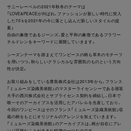
サニーレーベルの2021年秋冬のテーマは
「LOVE&PEACEが叫ばれ、ファッションが新しい時代に突入
した70’sを2021年の今に落とし込んだ新しいスタイルの提
案」
自由の象徴であるジーンズ、愛と平和の象徴であるフラワー
チルドレンをキーワードに展開していきます。
シーズンテーマを踏まえてワンピースの柄も草木のモチーフ
を用いつつ、秋らしいクラシカルな雰囲気のものという方向
性が決定。
お取り組みをしている豊島株式会社は2013年から、フランス
「ミュルーズ染織美術館」のマスターライセンシーである寝装
大手の西川株式会社とサブライセンス契約を締結し、日本で
唯一そのアーカイブスを活用したアパレルを生産しており、
今回のワンピースはそのフランス「ミュルーズ染織美術館」収
蔵の柄をもとにオリジナルのアレンジを加えていきます。
「ミュルーズ染織美術館」のアーカイブスは、柄が自在にアレ
ンジ可能なことが大きな特徴の一つなのです。