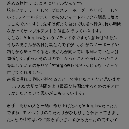
進める物作りは、まさにリアルなんです。
現在ファミリーとして、プロスノーボーダーをサポートして
いて、フィールドテストからのフィードバックを製品に落と
しこんでいますし、先ずは何より自分で現場へ行き、長い時間
をかけてサンプルテストと修正を行っていきます。
ちなみにAfterglowというブランド名ですが、意味は“余韻”。
うちの奥さんが名付け親なんですが、ボクがスノーボードや
釣りから帰ってくると、奥さんが聞いている聞いていないは
関係なく、ずっとその日の楽しかったことや悔しかったこと
を話しているのを見て「Afterglow」がいいんじゃない？ って
付けてくれました。
余韻に浸れる趣味が持てることって幸せなことだと思います
し、そんな大切な時間をより最高な時間にするためのギア作
りがしたいという思いがこもっています。
村手
周りの人と一緒に作り上げたのがAfterglowだったん
ですね。モノづくりのこだわりがひしひしと伝わってきまし
た。その精神は、今に限らず小さい頃からあったのですか？