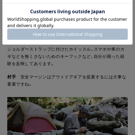
冒険的な要素が多くて楽しい分、滑落、落石、道迷い、野生動
物、増水など危険なことと隣り合わせの環境でもあります。
そういった危険から釣り人を少しでも守るために、このバッ
クパックには、安全マージンを取れる機能を持たせていま
す。例えば、両サイドに付けたギアループやロープポケット、
ショルダーストラップに付けたホイッスル、スマホや車のカ
ギなどを無くさないためのキーフックなど、自分が困った経
験を反映してあります。
村手
安全マージンはアウトドアギアを提案するには大事な
要素ですね。