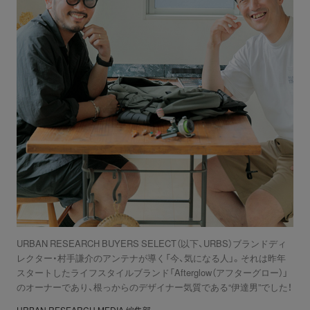
URBAN RESEARCH BUYERS SELECT（以下、URBS）ブランドディ
レクター・村手謙介のアンテナが導く「今、気になる人」。それは昨年
スタートしたライフスタイルブランド「Afterglow（アフターグロー）」
のオーナーであり、根っからのデザイナー気質である“伊達男”でした！