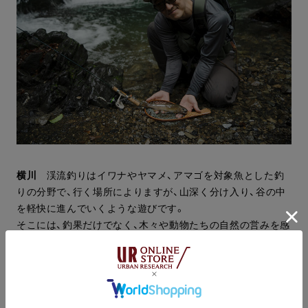
横川
渓流釣りはイワナやヤマメ、アマゴを対象魚とした釣
りの分野で、行く場所によりますが、山深く分け入り、谷の中
を軽快に進んでいくような遊びです。
そこには、釣果だけでなく、木々や動物たちの自然の営みを感
じたり、涼しい風を感じながらコーヒーやカップラーメンを
楽しんだりと複合的な楽しみがあるんです。
また、計画を立てて地形を読み進んでいく、登山や沢登りとい
った要素などが合わさっていて、装備なども行く場所に合わ
せて準備します。