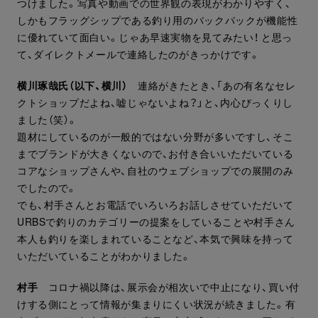
つけました。写真や動画での世界観の表現がわかりやすく、
しかもフラッグシップである釣り用のバックパックが機能性
に優れていて面白い。じゃあ早速実物を見てみたい！ と思っ
て、ダイレクトメールで連絡したのがきっかけです。
横川琢哉氏（以下、横川）
連絡がきたとき、「あの有名なセレ
クトショップだよね、嘘じゃないよね？」と、内心びっくりし
ました（笑）。
題材にしているのが一般的ではない分野が多いですし、そこ
までブランドが大きくないので、お付き合いいただいている
コアなショップさんや、自社のウェブショップでの展開のみ
でしたので。
でも、村手さんとお電話でいろいろお話しさせていただいて
URBSで釣りのカテゴリーの提案をしていることや村手さん
本人も釣りを楽しまれていることなど、本気で興味を持って
いただいていることがわかりました。
村手
コロナ禍以降は、展示会が相次いで中止になり、買い付
けする側にとって情報が集まりにくい状況が続きました。有