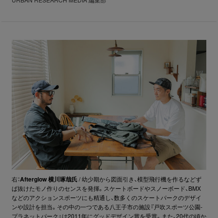
URBAN RESEARCH MEDIA 編集部
右：
Afterglow 横川琢哉氏
/ 幼少期から図面引き、模型飛行機を作るなどず
ば抜けたモノ作りのセンスを発揮。スケートボードやスノーボード、BMX
などのアクションスポーツにも精通し、数多くのスケートパークのデザイ
ンや設計を担当。その中の一つである八王子市の施設『戸吹スポーツ公園-
プラネットパーク』は2011年にグッドデザイン賞を受賞。また、20代の頃か