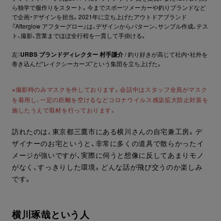
ら独学で服作りをスタート。今までスポーツメーカーや釣りブランドなど
で企画・デザインを担当。2021年に立ち上げたアウトドアブランド
『Afterglow アフターグロー』は、デザインからパターン、サンプル作成、テス
ト、撮影、営業までほぼ全行程を一貫して手掛ける。
左：
URBS ブランドディレクター 村手謙介
/ 釣り好きが高じて社内・社外を
巻き込んだ“レイクシーカーズ”という集団を立ち上げた。
※撮影時のみマスクを外しております。会話中はスタッフ全員がマスク
を着用し、一定の距離を空けるなどコロナウイルス感染拡大防止対策を
施したうえで取材を行っております。
訪れたのは、東京都三鷹市にある横川さんの自宅兼工房。デ
ザイナーのお宅というと、非常に多くの道具で散らかったイ
メージが強いですが、実際に伺うと想像に反してあまりモノ
がなく、すっきりした環境。どんな話が飛び交うのか楽しみ
です。
横川琢哉という人