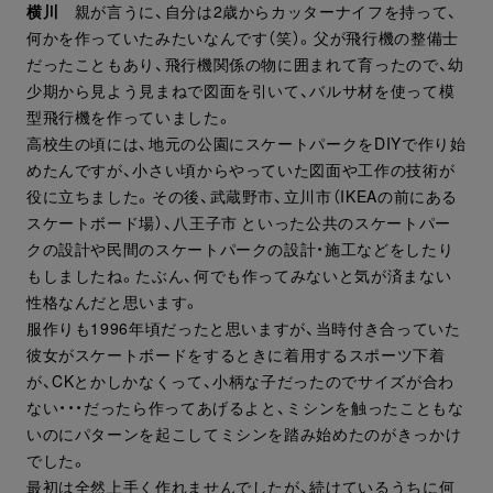
横川
親が言うに、自分は2歳からカッターナイフを持って、
何かを作っていたみたいなんです（笑）。父が飛行機の整備士
だったこともあり、飛行機関係の物に囲まれて育ったので、幼
少期から見よう見まねで図面を引いて、バルサ材を使って模
型飛行機を作っていました。
高校生の頃には、地元の公園にスケートパークをDIYで作り始
めたんですが、小さい頃からやっていた図面や工作の技術が
役に立ちました。その後、武蔵野市、立川市（IKEAの前にある
スケートボード場）、八王子市 といった公共のスケートパー
クの設計や民間のスケートパークの設計・施工などをしたり
もしましたね。たぶん、何でも作ってみないと気が済まない
性格なんだと思います。
服作りも1996年頃だったと思いますが、当時付き合っていた
彼女がスケートボードをするときに着用するスポーツ下着
が、CKとかしかなくって、小柄な子だったのでサイズが合わ
ない・・・だったら作ってあげるよと、ミシンを触ったこともな
いのにパターンを起こしてミシンを踏み始めたのがきっかけ
でした。
最初は全然上手く作れませんでしたが、続けているうちに何