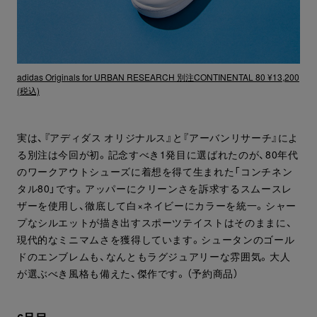
adidas Originals for URBAN RESEARCH 別注CONTINENTAL 80 ¥13,200
(税込)
実は、『アディダス オリジナルス』と『アーバンリサーチ』によ
る別注は今回が初。記念すべき1発目に選ばれたのが、80年代
のワークアウトシューズに着想を得て生まれた「コンチネン
タル80」です。アッパーにクリーンさを訴求するスムースレ
ザーを使用し、徹底して白×ネイビーにカラーを統一。シャー
プなシルエットが描き出すスポーツテイストはそのままに、
現代的なミニマムさを獲得しています。シュータンのゴール
ドのエンブレムも、なんともラグジュアリーな雰囲気。大人
が選ぶべき風格も備えた、傑作です。（予約商品）