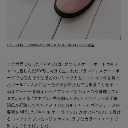
CAL O LINE Exclusive SEASIDE SLIP-ON ¥17,600 (税込)
コラボ元になった『マネブ』は、かつてスケートボードカルチ
ャーに親しんだ30代に向けて生まれたブランド。スケートボ
ードでも使えそうなほどのグリップ力とクッション性を持っ
たソールに、大人になった不良少年たちでも履きこなせる上
品なアッパーを備えたハイブリッドなシューズを展開してい
ます。そんな『マネブ』と手を組んだのが、デザイナー金子敏
治氏が経験してきたアメリカンカルチャーとヴィンテージの
要素をMIXした『キャル オー ライン』。かかとをつぶして履け
るコンフォタブルなスリッポンを、ラフなカラースエードで
男らしく仕上げました。