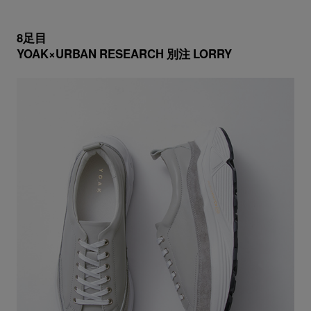
8足目
YOAK×URBAN RESEARCH 別注 LORRY