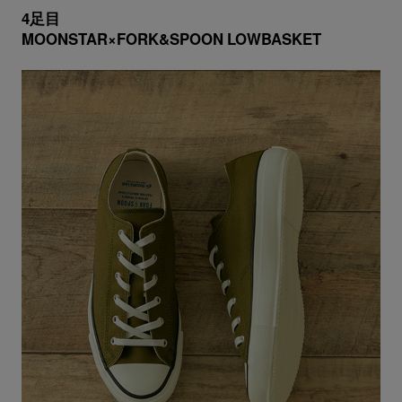
4足目
MOONSTAR×FORK&SPOON LOWBASKET